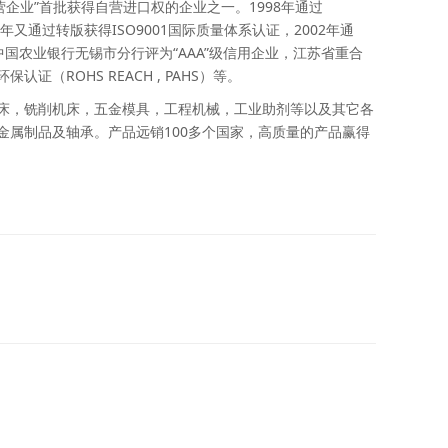
营企业”首批获得自营进口权的企业之一。1998年通过
08年又通过转版获得ISO9001国际质量体系认证，2002年通
被中国农业银行无锡市分行评为“AAA”级信用企业，江苏省重合
证（ROHS REACH , PAHS）等。
床，铣削机床，五金模具，工程机械，工业助剂等以及其它各
金属制品及轴承。产品远销100多个国家，高质量的产品赢得