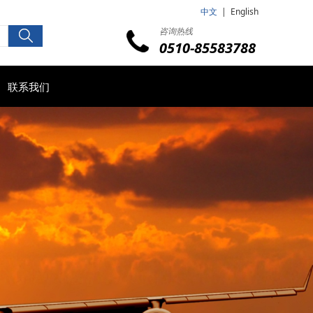
中文
|
English
咨询热线
0510-85583788
联系我们