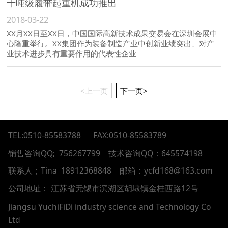
千吨级履带起重机成功推出
2018-03-22
XX月XX日至XX日，中国国际高新技术成果交易会在深圳会展中
心隆重举行。XX集团作为装备制造产业中创新业绩突出、对产
业技术进步具有重要作用的代表性企业
<上一页
下一页>
TEL:0510-85583788 FAX:0510-85583789
销售咨询QQ; 756267799 技术咨询QQ：645574198
联系人；Tina 18912368848 邮箱：ycfd168@163.com
公司地址： 江苏省无锡市滨湖区胡埭镇金桂西路12号
Jiangsu YuchiFiDi industry science and Technology Co
Ltd