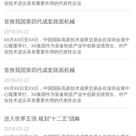
业技术进步具有重要作用的代表性企业
首推我国第四代成套路面机械
2018-03-22
XX月XX日至XX日，中国国际高新技术成果交易会在深圳会展中
心隆重举行。XX集团作为装备制造产业中创新业绩突出、对产
业技术进步具有重要作用的代表性企业
首推我国第四代成套路面机械
2018-03-22
XX月XX日至XX日，中国国际高新技术成果交易会在深圳会展中
心隆重举行。XX集团作为装备制造产业中创新业绩突出、对产
业技术进步具有重要作用的代表性企业
进入世界五强 规划“十二五”战略
2018-03-22